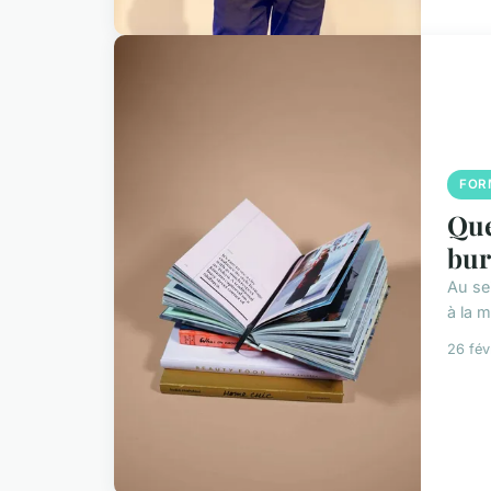
FOR
Que
bur
Au se
à la m
26 fév