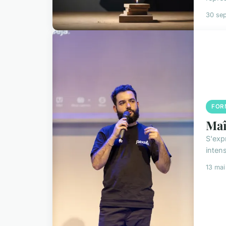
30 se
FOR
Maî
S'exp
inten
13 ma