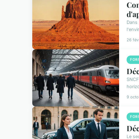
Com
d'a
Dans 
l'envi
26 fév
FOR
Déc
SNCF 
horiz
9 oct
FOR
Déc
Le se