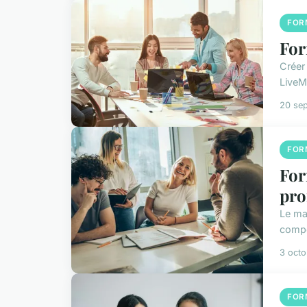
FOR
For
Créer
LiveM
20 se
FOR
For
pro
Le ma
compé
3 oct
FOR