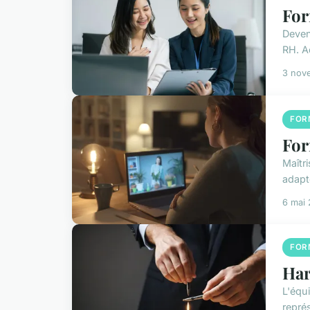
For
Deven
RH. A
3 nov
FOR
For
Maîtr
adapt
6 mai
FOR
Har
L'équi
repré