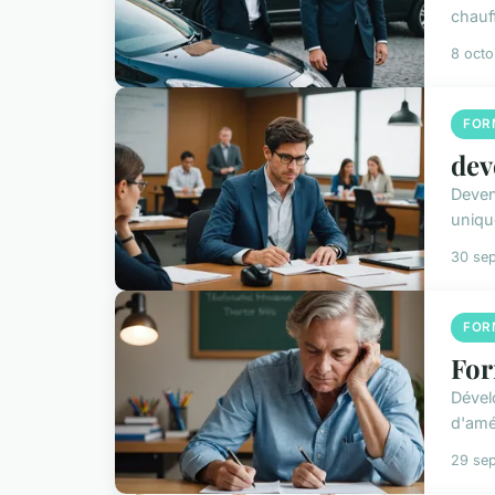
chauf
8 oct
FOR
dev
Deven
uniqu
30 se
FOR
For
Dével
d'amé
29 se