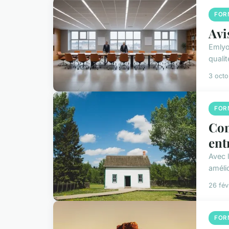
FOR
Avi
Emlyo
qualit
3 oct
FOR
Com
ent
Avec 
amélio
26 fév
FOR