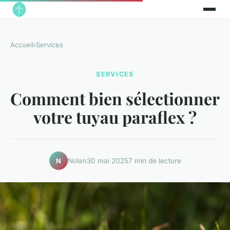
Accueil
›
Services
SERVICES
Comment bien sélectionner
votre tuyau paraflex ?
Nolan
30 mai 2025
7 min de lecture
N