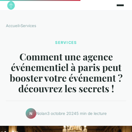
Accueil
›
Services
SERVICES
Comment une agence
événementiel à paris peut
booster votre événement ?
découvrez les secrets !
Nolan
3 octobre 2024
5 min de lecture
N